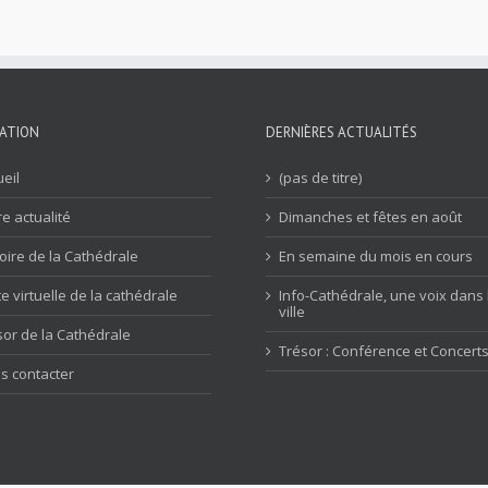
ATION
DERNIÈRES ACTUALITÉS
eil
(pas de titre)
e actualité
Dimanches et fêtes en août
toire de la Cathédrale
En semaine du mois en cours
te virtuelle de la cathédrale
Info-Cathédrale, une voix dans 
ville
sor de la Cathédrale
Trésor : Conférence et Concert
s contacter