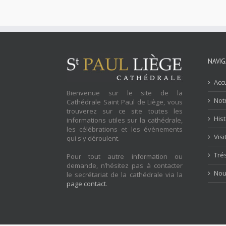
NAVIG
Accu
Bienvenue sur le site de la
Notr
Cathédrale Saint Paul de Liège, vous
trouverez sur ce site toutes les
His
informations utiles sur la cathédrale,
les célébrations et les évènements
Visi
qui s'y déroulent.
Tré
Pour tout autre information ou
demande, n’hésitez pas à contacter
Nou
le secrétariat de la cathédrale via la
page contact
.