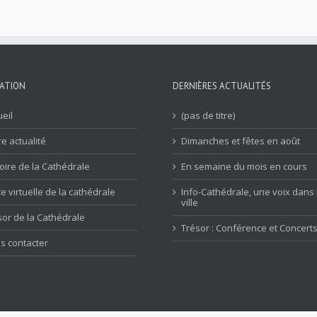
ATION
DERNIÈRES ACTUALITÉS
eil
(pas de titre)
e actualité
Dimanches et fêtes en août
toire de la Cathédrale
En semaine du mois en cours
te virtuelle de la cathédrale
Info-Cathédrale, une voix dans 
ville
sor de la Cathédrale
Trésor : Conférence et Concert
s contacter