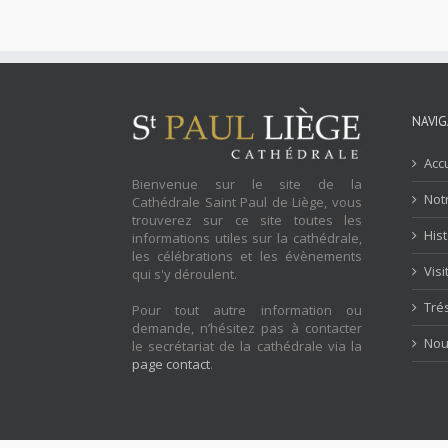
NAVIG
Accu
Bienvenue sur le site de la
Notr
Cathédrale Saint Paul de Liège, vous
trouverez sur ce site toutes les
His
informations utiles sur la cathédrale,
les célébrations et les évènements
Visi
qui s'y déroulent.
Tré
Pour tout autre information ou
demande, n’hésitez pas à contacter
Nou
le secrétariat de la cathédrale via la
page contact
.